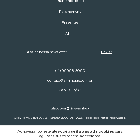
Diamante de lab
Para homens
Presentes
Ahmi
(11) 99998‑3090‬
contato@ahmijoias.com.br
São Paulo/SP
Copyright AHMI JOIAS - 36686912000106 - 2026. Todos os direitos reservados.
Ao navegar por este site
você aceita o uso de cookies
para
agilizar a sua experiência de compra.