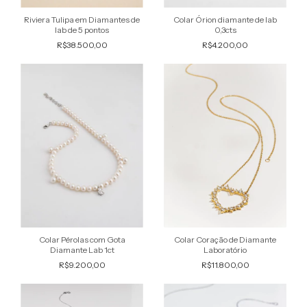
Riviera Tulipa em Diamantes de
Colar Órion diamante de lab
lab de 5 pontos
0,3cts
R$38.500,00
R$4.200,00
Colar Pérolas com Gota
Colar Coração de Diamante
Diamante Lab 1ct
Laboratório
R$9.200,00
R$11.800,00