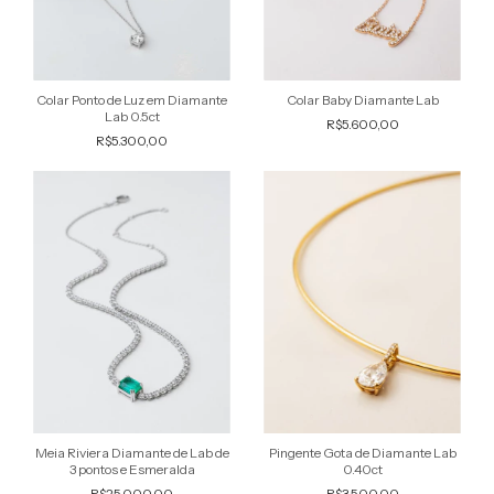
Colar Ponto de Luz em Diamante
Colar Baby Diamante Lab
Lab 0.5ct
R$5.600,00
R$5.300,00
Meia Riviera Diamante de Lab de
Pingente Gota de Diamante Lab
3 pontos e Esmeralda
0.40ct
R$25.000,00
R$3.500,00