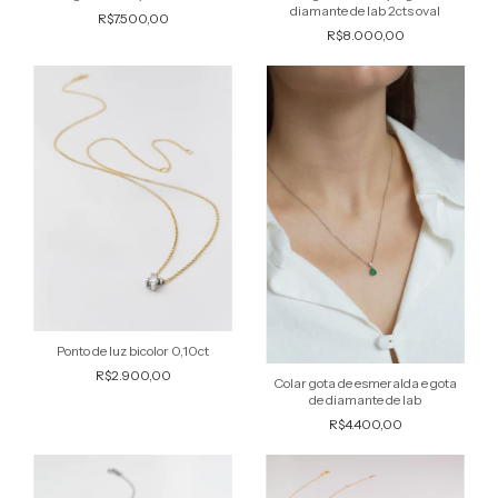
diamante de lab 2cts oval
R$7.500,00
R$8.000,00
Ponto de luz bicolor 0,10ct
R$2.900,00
Colar gota de esmeralda e gota
de diamante de lab
R$4.400,00