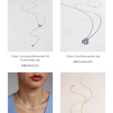
Colar Gravata Removível 1ct
Colar Duo Diamante Lab
Diamante Lab
R$10.000,00
R$9.900,00