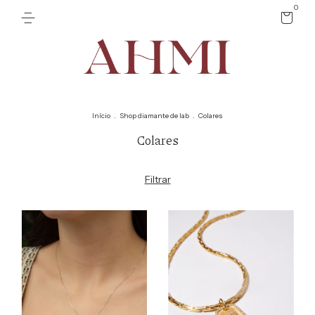
0
Início
.
Shop diamante de lab
.
Colares
Colares
Filtrar