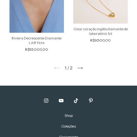
Colar coração inglês diamante de
laboratório 1ct
Riviera Decrescente Diamante
R$9.500,00
LAB 11cts
R$55.000,00
1
/
2
Shop
Coleções
Casamento