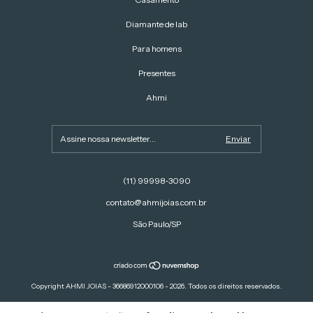
Diamante de lab
Para homens
Presentes
Ahmi
(11) 99998‑3090‬
contato@ahmijoias.com.br
São Paulo/SP
Copyright AHMI JOIAS - 36686912000106 - 2026. Todos os direitos reservados.