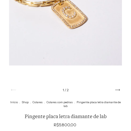
1
/
2
Início
.
Shop
.
Colares
.
Colares com pedras
.
Pingente placa letra diamante de
lab
Pingente placa letra diamante de lab
R$5.800,00