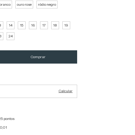
branco
ouro rose
ródio negro
3
14
15
16
17
18
19
3
24
Alterar CEP
Calcular
25 pontos
 0,01