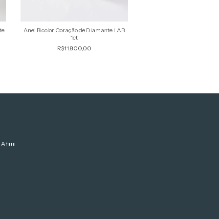
Anel Bicolor Coração de Diamante LAB
Anel Triade Big Diaman
te
1ct
R$8.900,00
R$11.800,00
Ahmi