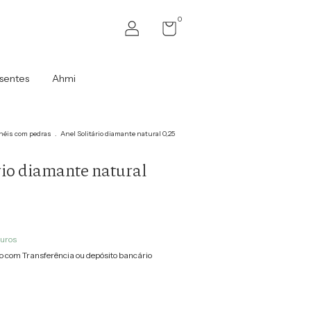
0
sentes
Ahmi
néis com pedras
.
Anel Solitário diamante natural 0,25
rio diamante natural
juros
 com Transferência ou depósito bancário