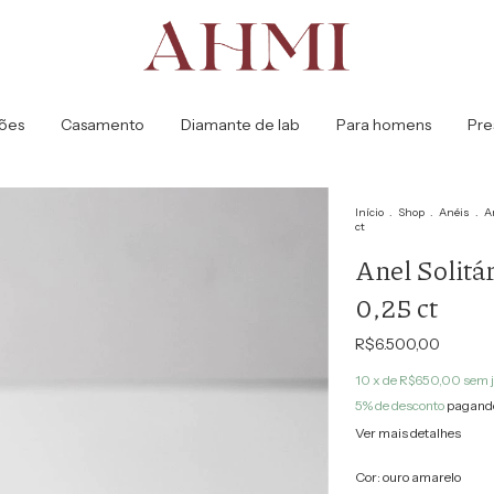
ões
Casamento
Diamante de lab
Para homens
Pre
Início
.
Shop
.
Anéis
.
A
ct
Anel Solitá
0,25 ct
R$6.500,00
10
x de
R$650,00
sem 
5% de desconto
pagando
Ver mais detalhes
Cor:
ouro amarelo