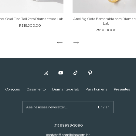
nel Oval Fish Tail 2cts Diamante de Lab
Anel Big Gota Esmeralda com Diaman
Lab
R$19.500,00
R$17.600,00
Coleções
Casamento
Diamante de lab
Para homens
Presentes
(11) 99998‑3090‬
contato@ahmijoias.com.br