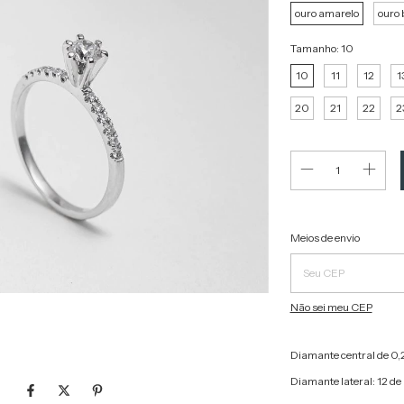
ouro amarelo
ouro 
Tamanho:
10
10
11
12
1
20
21
22
2
Entregas para o CEP:
Meios de envio
Não sei meu CEP
Diamante central de 0,
Diamante lateral: 12 de