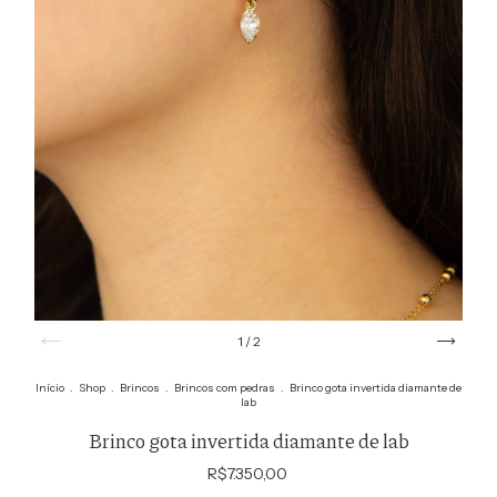
1
/
2
Início
.
Shop
.
Brincos
.
Brincos com pedras
.
Brinco gota invertida diamante de
lab
Brinco gota invertida diamante de lab
R$7.350,00