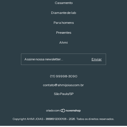
Casamento
Diamante de lab
Para homens
Presentes
Ahmi
(11) 99998‑3090‬
contato@ahmijoias.com.br
São Paulo/SP
Copyright AHMI JOIAS - 36686912000106 - 2026. Todos os direitos reservados.