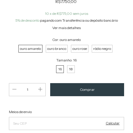
R$7.750,00
10
x de
R$775,00
sem juros
5% de desconto
pagando com Transferência ou depósito bancário
Ver mais detalhes
Cor:
ouro amarelo
ouro amarelo
ouro branco
ouro rose
ródio negro
Tamanho:
16
16
18
Alterar CEP
Entregas para o CEP:
Meios de envio
Calcular