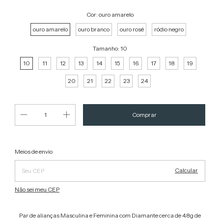
Cor:
ouro amarelo
ouro amarelo
ouro branco
ouro rosé
ródio negro
Tamanho:
10
10
11
12
13
14
15
16
17
18
19
20
21
22
23
24
Alterar CEP
Entregas para o CEP:
Meios de envio
Calcular
Não sei meu CEP
Par de alianças Masculina e Feminina com Diamante cerca de 4.8g de