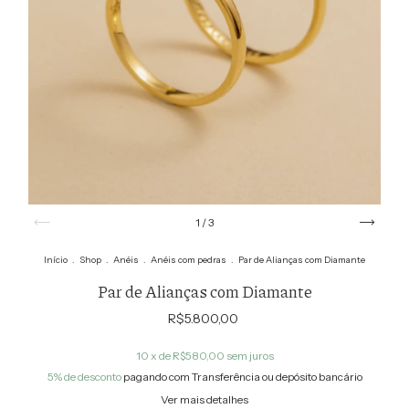
1
/
3
Início
.
Shop
.
Anéis
.
Anéis com pedras
.
Par de Alianças com Diamante
Par de Alianças com Diamante
R$5.800,00
10
x de
R$580,00
sem juros
5% de desconto
pagando com Transferência ou depósito bancário
Ver mais detalhes