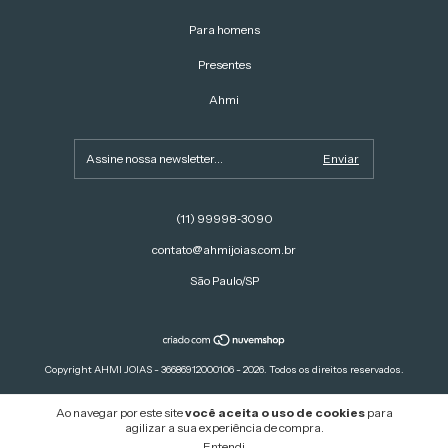
Para homens
Presentes
Ahmi
(11) 99998‑3090‬
contato@ahmijoias.com.br
São Paulo/SP
Copyright AHMI JOIAS - 36686912000106 - 2026. Todos os direitos reservados.
Ao navegar por este site
você aceita o uso de cookies
para
agilizar a sua experiência de compra.
Entendi