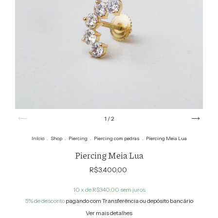
1
/
2
Início
.
Shop
.
Piercing
.
Piercing com pedras
.
Piercing Meia Lua
Piercing Meia Lua
R$3.400,00
10
x de
R$340,00
sem juros
5% de desconto
pagando com Transferência ou depósito bancário
Ver mais detalhes