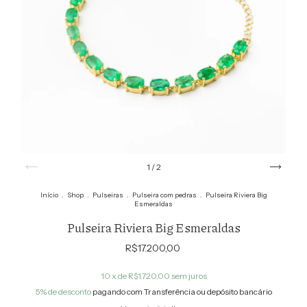
1
/
2
Início
.
Shop
.
Pulseiras
.
Pulseira com pedras
.
Pulseira Riviera Big
Esmeraldas
Pulseira Riviera Big Esmeraldas
R$17.200,00
10
x de
R$1.720,00
sem juros
5% de desconto
pagando com Transferência ou depósito bancário