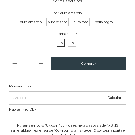
Ver mais detalhes
cor:
ouro amarelo
ouro amarelo
ouro branco
ouro rose
rodio negro
tamanho:
16
16
18
Alterar CEP
Entregas para o CEP:
Meios de envio
Calcular
Não sei meu CEP
Pulseira em ouro 18k com 18cm de esmeraldas ovais de 4x6 (13
esmeraldas) + extensor de 10cm com diamante de 10 pontos na ponta e