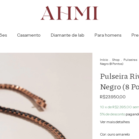
ões
Casamento
Diamante de lab
Para homens
Pre
Início
.
Shop
.
Pulseiras
Negro (8 Pontos)
Pulseira Ri
Negro (8 Po
R$23.950,00
10
x de
R$2.395,00
sem
5% de desconto
pagando
Ver mais detalhes
Cor:
ouro amarelo