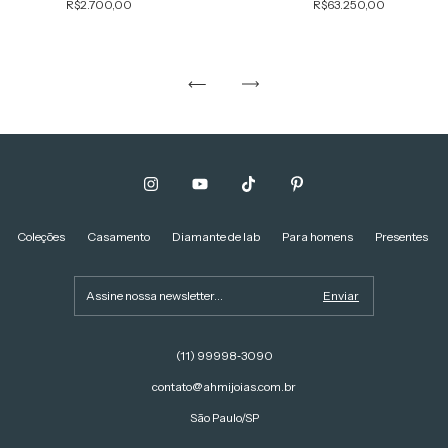
R$63.250,00
R$2.700,00
Coleções
Casamento
Diamante de lab
Para homens
Presentes
(11) 99998‑3090‬
contato@ahmijoias.com.br
São Paulo/SP