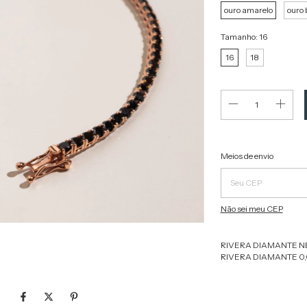
ouro amarelo
ouro 
Tamanho:
16
16
18
Entregas para o CEP:
Meios de envio
Não sei meu CEP
RIVERA DIAMANTE NEG
RIVERA DIAMANTE 0,0