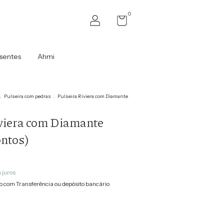
0
sentes
Ahmi
.
Pulseira com pedras
.
Pulseira Riviera com Diamante
viera com Diamante
ntos)
 juros
 com Transferência ou depósito bancário