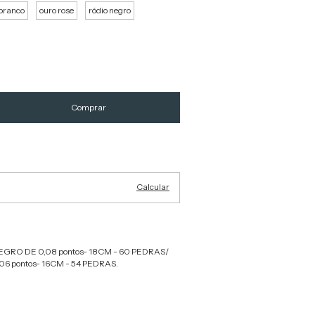
branco
ouro rose
ródio negro
Alterar CEP
Calcular
RO DE 0,08 pontos- 18CM - 60 PEDRAS/
6 pontos- 16CM - 54 PEDRAS.