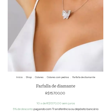
Início
.
Shop
.
Colares
.
Colares com pedras
.
Farfalla de diamante
Farfalla de diamante
R$15.700,00
10
x de
R$1.570,00
sem juros
5% de desconto
pagando com Transferência ou depósito bancário