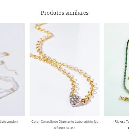
Produtos similares
pázio London
Colar Coração de Diamante Laboratório 1ct
Riviera 
R$14.600,00