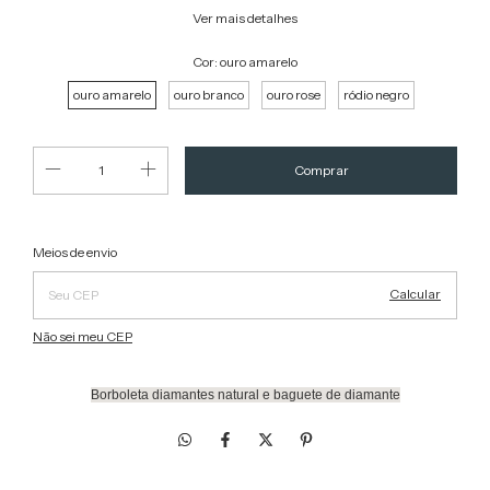
Ver mais detalhes
Cor:
ouro amarelo
ouro amarelo
ouro branco
ouro rose
ródio negro
Alterar CEP
Entregas para o CEP:
Meios de envio
Calcular
Não sei meu CEP
Borboleta diamantes natural e baguete de diamante